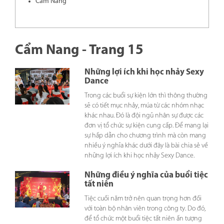
Cẩm Nang
Cẩm Nang - Trang 15
Những lợi ích khi học nhảy Sexy
Dance
Trong các buổi sự kiện lớn thì thông thường
sẽ có tiết mục nhảy, múa từ các nhóm nhạc
khác nhau. Đó là đội ngũ nhân sự được các
đơn vị tổ chức sự kiện cung cấp. Để mang lại
sự hấp dẫn cho chương trình mà còn mang
nhiều ý nghĩa khác dưới đây là bài chia sẻ về
những lợi ích khi học nhảy Sexy Dance.
Những điều ý nghĩa của buổi tiệc
tất niên
Tiệc cuối năm trở nên quan trọng hơn đối
với toàn bộ nhân viên trong công ty. Do đó,
để tổ chức một buổi tiệc tất niên ấn tượng