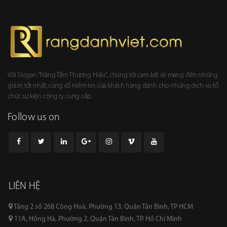
Với Slogan "Nâng Tầm Thương Hiệu", chúng tôi cam kết sẽ mang đến những
giá trị tốt nhất, củng cổ niềm tin của khách hàng dành cho những dịch vụ tổ
chức sự kiện công ty cung cấp.
Follow us on
LIÊN HỆ
Tầng 2 số 268 Cộng Hoà, Phường 13, Quận Tân Bình, TP HCM
11A, Hồng Hà, Phường 2, Quận Tân Bình, TP. Hồ Chí Minh