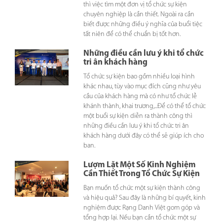
thì việc tìm một đơn vị tổ chức sự kiện
chuyên nghiệp là cần thiết. Ngoài ra cần
biết được những điều ý nghĩa của buổi tiệc
tất niên để có thể chuẩn bị tốt hơn.
Những điều cần lưu ý khi tổ chức
tri ân khách hàng
Tổ chức sự kiện bao gồm nhiều loại hình
khác nhau, tùy vào mục đích cũng như yêu
cầu của khách hàng mà có như tổ chức lễ
khánh thành, khai trương,...Để có thể tổ chức
một buổi sự kiện diễn ra thành công thì
những điều cần lưu ý khi tổ chức tri ân
khách hàng dưới đây có thể sẽ giúp ích cho
ban.
Lượm Lặt Một Số Kinh Nghiệm
Cần Thiết Trong Tổ Chức Sự Kiện
Bạn muốn tổ chức một sự kiện thành công
và hiệu quả? Sau đây là những bí quyết, kinh
nghiệm được Rạng Danh Việt gom góp và
tổng hợp lại. Nếu bạn cần tổ chức một sự