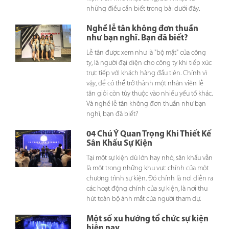
những điều cần biết trong bài dưới đây.
Nghề lễ tân không đơn thuần
như bạn nghĩ. Bạn đã biết?
Lễ tân được xem như là "bộ mặt" của công
ty, là người đại diện cho công ty khi tiếp xúc
trực tiếp với khách hàng đầu tiên. Chính vì
vậy, để có thể trở thành một nhân viên lễ
tân giỏi còn tùy thuộc vào nhiều yếu tố khác.
Và nghề lễ tân không đơn thuần như bạn
nghĩ, bạn đã biết?
04 Chú Ý Quan Trọng Khi Thiết Kế
Sân Khấu Sự Kiện
Tại một sự kiện dù lớn hay nhỏ, sân khấu vẫn
là một trong những khu vực chính của một
chương trình sự kiện. Đó chính là nơi diễn ra
các hoạt động chính của sự kiện, là nơi thu
hút toàn bộ ánh mắt của người tham dự.
Một số xu hướng tổ chức sự kiện
hiện nay