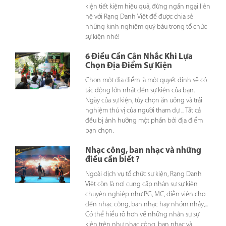
kiện tiết kiệm hiệu quả, đừng ngần ngại liên
hệ với Rạng Danh Việt để được chia sẻ
những kinh nghiệm quý báu trong tổ chức
sự kiện nhé!
6 Điều Cần Cân Nhắc Khi Lựa
Chọn Địa Điểm Sự Kiện
Chọn một địa điểm là một quyết định sẽ có
tác động lớn nhất đến sự kiện của bạn.
Ngày của sự kiện, tùy chọn ăn uống và trải
nghiệm thú vị của người tham dự ... Tất cả
đều bị ảnh hưởng một phần bởi địa điểm
bạn chọn.
Nhạc công, ban nhạc và những
điều cần biết ?
Ngoài dịch vụ tổ chức sự kiện, Rạng Danh
Việt còn là nơi cung cấp nhân sự sự kiện
chuyên nghiệp như PG, MC, diễn viên cho
đến nhạc công, ban nhạc hay nhóm nhảy,...
Có thể hiểu rõ hơn về những nhân sự sự
kiện trên như nhạc công, ban nhạc và