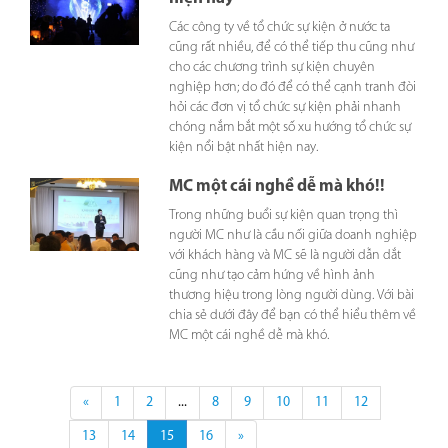
Các công ty về tổ chức sự kiện ở nước ta
cũng rất nhiều, để có thể tiếp thu cũng như
cho các chương trình sự kiện chuyên
nghiệp hơn; do đó để có thể cạnh tranh đòi
hỏi các đơn vị tổ chức sự kiện phải nhanh
chóng nắm bắt một số xu hướng tổ chức sự
kiện nổi bật nhất hiện nay.
MC một cái nghề dễ mà khó!!
Trong những buổi sự kiện quan trọng thì
người MC như là cầu nối giữa doanh nghiệp
với khách hàng và MC sẽ là người dẫn dắt
cũng như tạo cảm hứng về hình ảnh
thương hiệu trong lòng người dùng. Với bài
chia sẻ dưới đây để bạn có thể hiểu thêm về
MC một cái nghề dễ mà khó.
«
1
2
...
8
9
10
11
12
13
14
15
16
»