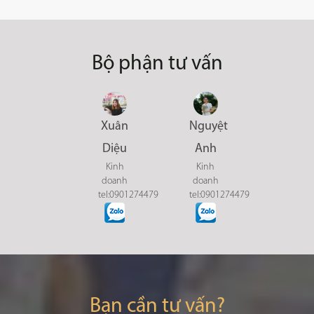
Bộ phận tư vấn
Xuân
Nguyệt
Diệu
Anh
Kinh
Kinh
doanh
doanh
tel:0901274479
tel:0901274479
Bạn cần tư vấn?