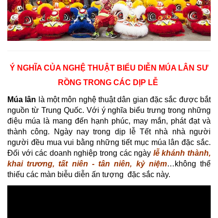
Ý NGHĨA CỦA NGHỆ THUẬT BIỂU DIỄN MÚA LÂN SƯ
RỒNG TRONG CÁC DỊP LỄ
Múa lân
là một môn nghệ thuật dân gian đặc sắc được bắt
nguồn từ Trung Quốc. Với ý nghĩa biểu trưng trong những
điệu múa là mang đến hạnh phúc, may mắn, phát đạt và
thành công. Ngày nay trong dịp lễ Tết nhà nhà người
người đều mua vui bằng những tiết mục múa lân đặc sắc.
Đối với các doanh nghiệp trong các ngày
lễ khánh thành,
khai trương, tất niên - tân niên, kỷ niệm
…không thể
thiếu các màn biễu diễn ấn tượng đặc sắc này.