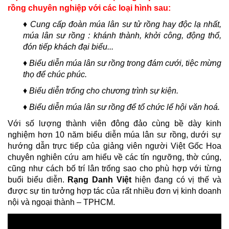
rồng chuyên nghiệp với các loại hình sau:
♦ Cung cấp đoàn múa lân sư tử rồng hay độc lạ nhất,
múa lân sư rồng : khánh thành, khởi công, động thổ,
đón tiếp khách đại biểu...
♦ Biểu diễn múa lân sư rồng trong đám cưới, tiệc mừng
thọ để chúc phúc.
♦ Biểu diễn trống cho chương trình sự kiện.
♦ Biểu diễn múa lân sư rồng để tổ chức lể hội văn hoá.
Với số lượng thành viên đông đảo cùng bề dày kinh
nghiệm hơn 10 năm biểu diễn múa lân sư rồng, dưới sự
hướng dẫn trực tiếp của giảng viên người Việt Gốc Hoa
chuyên nghiên cứu am hiểu về các tín ngưỡng, thờ cúng,
cũng như cách bố trí lân trống sao cho phù hợp với từng
buổi biểu diễn.
Rạng Danh Việt
hiện đang có vị thế và
được sự tin tưởng hợp tác của rất nhiều đơn vị kinh doanh
nội và ngoại thành – TPHCM.