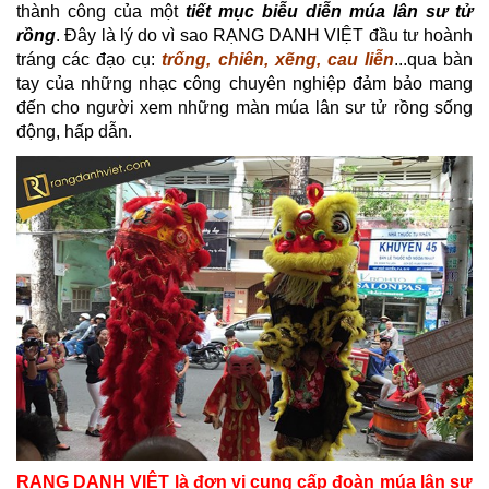
thành công của một
tiết mục biễu diễn múa lân sư tử
rồng
. Đây là lý do vì sao RẠNG DANH VIỆT đầu tư hoành
tráng các đạo cụ:
trống, chiên, xẽng, cau liễn
...qua bàn
tay của những nhạc công chuyên nghiệp đảm bảo mang
đến cho người xem những màn múa lân sư tử rồng sống
động, hấp dẫn.
RẠNG DANH VIỆT là đơn vị cung cấp đoàn múa lân sư