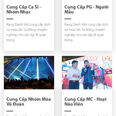
Cung Cấp Ca Sĩ -
Cung Cấp PG - Người
Nhóm Nhạc
Mẫu
Rạng Danh Việt cung cấp dịch
Rạng Danh Việt cung cấp dịch
vụ múa Lân Sư Rồng chuyên
vụ múa Lân Sư Rồng chuyên
nghiệp cho các dịp lễ quan
nghiệp cho các dịp lễ quan
trọng.
trọng.
Cung Cấp Nhóm Múa
Cung Cấp MC - Hoạt
Vũ Đoàn
Náo Viên