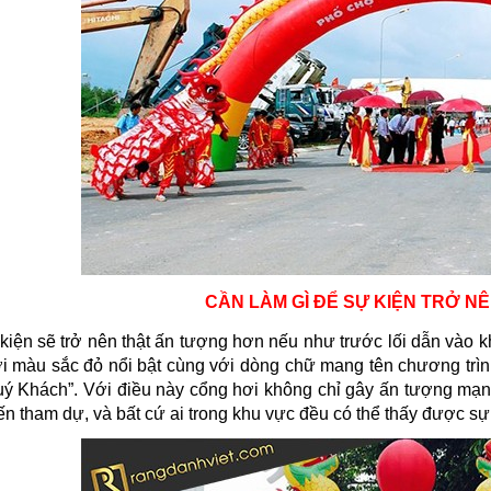
CẦN LÀM GÌ ĐỂ SỰ KIỆN TRỞ N
kiện sẽ trở nên thật ấn tượng hơn nếu như trước lối dẫn vào k
với màu sắc đỏ nổi bật cùng với dòng chữ mang tên chương tr
ý Khách”. Với điều này cổng hơi không chỉ gây ấn tượng mạn
n tham dự, và bất cứ ai trong khu vực đều có thể thấy được sự