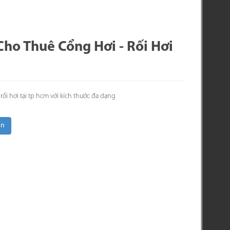
Cho Thuê Cổng Hơi - Rối Hơi
rối hơi tại tp hcm với kích thước đa dạng
ấn