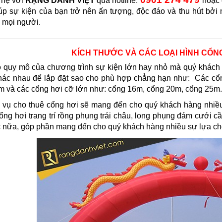
 hệ với
RẠNG DANH VIỆT
qua hotline:
hoặc 
iúp sự kiện của bạn trở nên ấn tượng, độc đáo và thu hút bở
 mọi người.
KÍCH THƯỚC VÀ CÁC LOẠI HÌNH CỔN
 quy mô của chương trình sự kiện lớn hay nhỏ mà quý khách h
hác nhau để lắp đặt sao cho phù hợp chẳng hạn như: Các cổ
m và các cổng hơi cỡ lớn như: cổng 16m, cổng 20m, cổng 25m.
h vụ cho thuê cổng hơi sẽ mang đến cho quý khách hàng nhiều
ng hơi trang trí rồng phụng trái châu, long phụng đám cưới cầ
c nữa, góp phần mang đến cho quý khách hàng nhiều sự lựa c