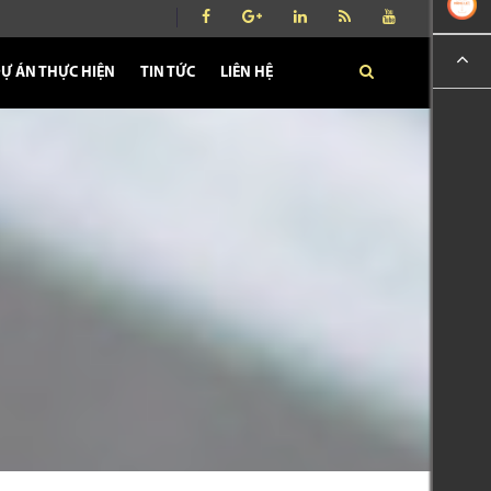
Ự ÁN THỰC HIỆN
TIN TỨC
LIÊN HỆ