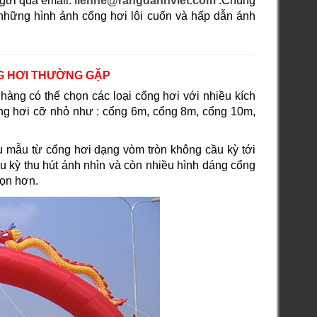
gửi qua email:
lienhe@rangdanhviet.com
.Chúng
i những hình ảnh cổng hơi lôi cuốn và hấp dẫn ánh
G HƠI THƯỜNG GẶP
àng có thể chọn các loại cổng hơi với nhiều kích
ng hơi cỡ nhỏ như : cổng 6m, cổng 8m, cổng 10m,
 mẫu từ cổng hơi dạng vòm tròn không cầu kỳ tới
u kỳ thu hút ánh nhìn và còn nhiều hình dáng cổng
họn hơn.