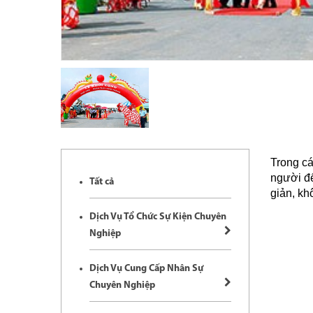
Trong cá
người đ
Tất cả
giản, kh
Dịch Vụ Tổ Chức Sự Kiện Chuyên
Nghiệp
Dịch Vụ Cung Cấp Nhân Sự
Chuyên Nghiệp