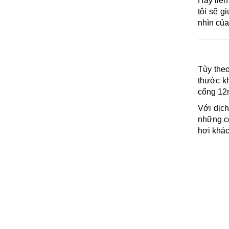
Hãy liên
tôi sẽ g
nhìn của
Tùy theo
thước k
cổng 12
Với dịc
những cổ
hơi khá