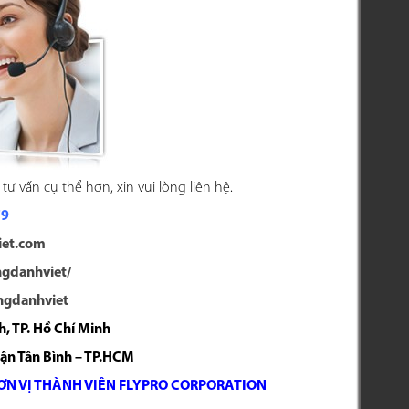
tư vấn cụ thể hơn, xin vui lòng liên hệ.
79
iet.com
ngdanhviet/
ngdanhviet
, TP. Hồ Chí Minh
uận Tân Bình – TP.HCM
ƠN VỊ THÀNH VIÊN FLYPRO CORPORATION