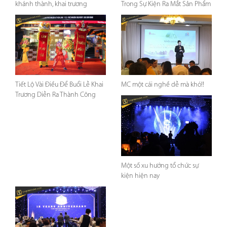
khánh thành, khai trương
Trong Sự Kiện Ra Mắt Sản Phẩm
Tiết Lộ Vài Điều Để Buổi Lễ Khai
MC một cái nghề dễ mà khó!!
Trương Diễn Ra Thành Công
Một số xu hướng tổ chức sự
kiện hiện nay