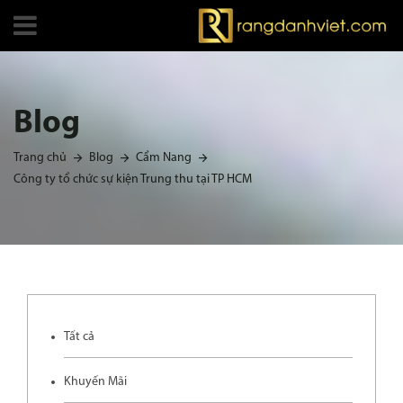
Blog
Trang chủ
Blog
Cẩm Nang
Công ty tổ chức sự kiện Trung thu tại TP HCM
Tất cả
Khuyến Mãi