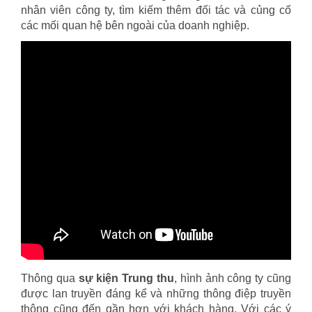
nhân viên công ty, tìm kiếm thêm đối tác và củng cố
các mối quan hệ bên ngoài của doanh nghiệp.
Thông qua
sự kiện Trung thu
, hình ảnh công ty cũng
được lan truyền đáng kể và những thông điệp truyền
thông cũng đến gần hơn với khách hàng. Với các ý