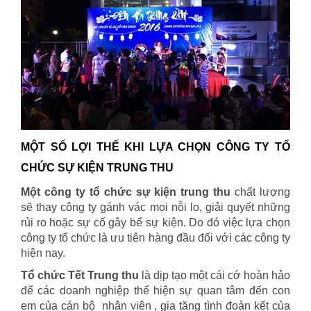
MỘT SỐ LỢI THẾ KHI LỰA CHỌN CÔNG TY TỔ
CHỨC SỰ KIỆN TRUNG THU
Một công ty tổ chức sự kiện trung thu
chất lượng
sẽ thay công ty gánh vác mọi nỗi lo, giải quyết những
rủi ro hoặc sự cố gây bể sự kiện. Do đó việc lựa chọn
công ty tổ chức là ưu tiên hàng đầu đối với các công ty
hiện nay.
Tổ chức Tết Trung thu
là dịp tạo một cái cớ hoàn hảo
để các doanh nghiệp thể hiện sự quan tâm đến con
em của cán bộ
nhân viên , gia tăng tình đoàn kết của