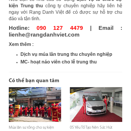
kiện Trung thu
công ty chuyên nghiệp hãy liên hệ
ngay với Rạng Danh Việt để có được sự hỗ trợ chu
đáo và tận tình.
Hotline:
090 127 4479
| Email :
lienhe@rangdanhviet.com
Xem thêm :
Dịch vụ múa lân trung thu chuyên nghiệp
MC- hoạt náo viên cho lễ trung thu
Có thể bạn quan tâm
Múa lân sư rồng cho sự kiện
05 Yếu Tố Tạo Nên Sức Hút