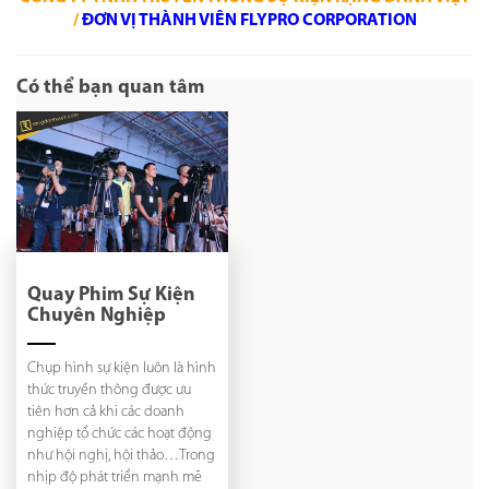
/
ĐƠN VỊ THÀNH VIÊN FLYPRO CORPORATION
Có thể bạn quan tâm
Quay Phim Sự Kiện
Chuyên Nghiệp
Chụp hình sự kiện luôn là hình
thức truyền thông được ưu
tiên hơn cả khi các doanh
nghiệp tổ chức các hoạt động
như hội nghị, hội thảo…Trong
nhịp độ phát triển mạnh mẽ