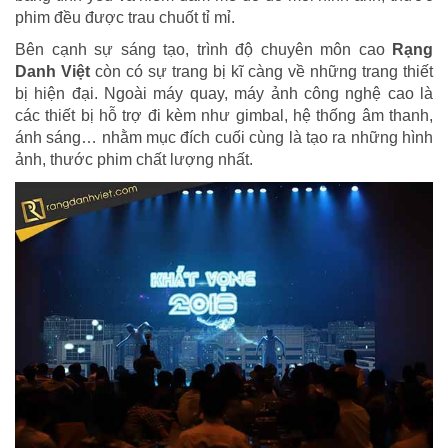
phim đều được trau chuốt tỉ mỉ.
Bên cạnh sự sáng tạo, trình độ chuyên môn cao
Rạng
Danh Việt
còn có sự trang bị kĩ càng về những trang thiết
bị hiện đại. Ngoài máy quay, máy ảnh công nghệ cao là
các thiết bị hỗ trợ đi kèm như gimbal, hệ thống âm thanh,
ánh sáng… nhằm mục đích cuối cùng là tạo ra những hình
ảnh, thước phim chất lượng nhất.