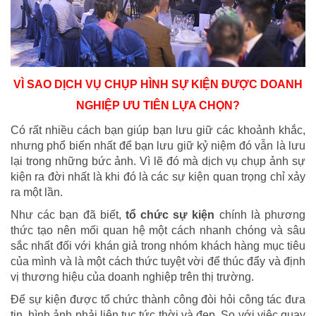
VÌ SAO DỊCH VỤ CHỤP HÌNH SỰ KIỆN ĐƯỢC DOANH
NGHIỆP ƯU TIÊN LỰA CHỌN?
Có rất nhiều cách bạn giúp bạn lưu giữ các khoảnh khắc,
nhưng phổ biến nhất để bạn lưu giữ kỷ niệm đó vẫn là lưu
lại trong những bức ảnh. Vì lẽ đó mà dịch vụ chụp ảnh sự
kiện ra đời nhất là khi đó là các sự kiện quan trọng chỉ xảy
ra một lần.
Như các bạn đã biết,
tổ chức sự kiện
chính là phương
thức tạo nên mối quan hệ một cách nhanh chóng và sâu
sắc nhất đối với khán giả trong nhóm khách hàng mục tiêu
của mình và là một cách thức tuyệt vời để thúc đẩy và định
vị thương hiệu của doanh nghiệp trên thị trường.
Để sự kiện được tổ chức thành công đòi hỏi công tác đưa
tin, hình ảnh phải liên tục tức thời và đẹp. So với việc quay