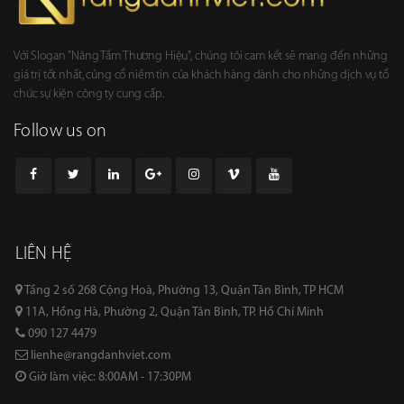
Với Slogan "Nâng Tầm Thương Hiệu", chúng tôi cam kết sẽ mang đến những
giá trị tốt nhất, củng cổ niềm tin của khách hàng dành cho những dịch vụ tổ
chức sự kiện công ty cung cấp.
Follow us on
LIÊN HỆ
Tầng 2 số 268 Cộng Hoà, Phường 13, Quận Tân Bình, TP HCM
11A, Hồng Hà, Phường 2, Quận Tân Bình, TP. Hồ Chí Minh
090 127 4479
lienhe@rangdanhviet.com
Giờ làm việc: 8:00AM - 17:30PM