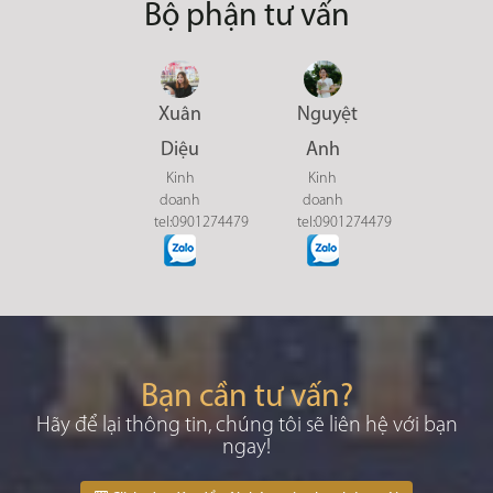
Bộ phận tư vấn
Xuân
Nguyệt
Diệu
Anh
Kinh
Kinh
doanh
doanh
tel:0901274479
tel:0901274479
Bạn cần tư vấn?
Hãy để lại thông tin, chúng tôi sẽ liên hệ với bạn
ngay!