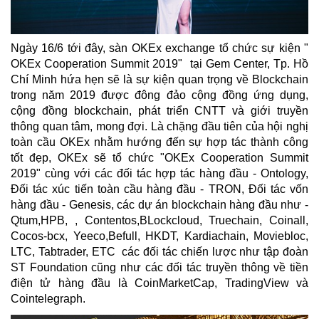
Ngày 16/6 tới đây, sàn OKEx exchange tổ chức sự kiện "
OKEx Cooperation Summit 2019" tại Gem Center, Tp. Hồ
Chí Minh hứa hẹn sẽ là sự kiện quan trọng về Blockchain
trong năm 2019 được đông đảo cộng đồng ứng dụng,
cộng đồng blockchain, phát triển CNTT và giới truyền
thông quan tâm, mong đợi. Là chặng đầu tiên của hội nghị
toàn cầu OKEx nhằm hướng đến sự hợp tác thành công
tốt đẹp, OKEx sẽ tổ chức "OKEx Cooperation Summit
2019" cùng với các đối tác hợp tác hàng đầu - Ontology,
Đối tác xúc tiến toàn cầu hàng đầu - TRON, Đối tác vốn
hàng đầu - Genesis, các dự án blockchain hàng đầu như -
Qtum,HPB, , Contentos,BLockcloud, Truechain, Coinall,
Cocos-bcx, Yeeco,Befull, HKDT, Kardiachain, Moviebloc,
LTC, Tabtrader, ETC các đối tác chiến lược như tập đoàn
ST Foundation cũng như các đối tác truyền thông về tiền
điện tử hàng đầu là CoinMarketCap, TradingView và
Cointelegraph.