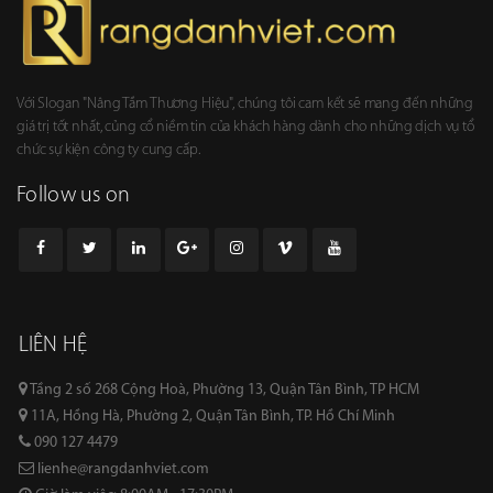
Với Slogan "Nâng Tầm Thương Hiệu", chúng tôi cam kết sẽ mang đến những
giá trị tốt nhất, củng cổ niềm tin của khách hàng dành cho những dịch vụ tổ
chức sự kiện công ty cung cấp.
Follow us on
LIÊN HỆ
Tầng 2 số 268 Cộng Hoà, Phường 13, Quận Tân Bình, TP HCM
11A, Hồng Hà, Phường 2, Quận Tân Bình, TP. Hồ Chí Minh
090 127 4479
lienhe@rangdanhviet.com