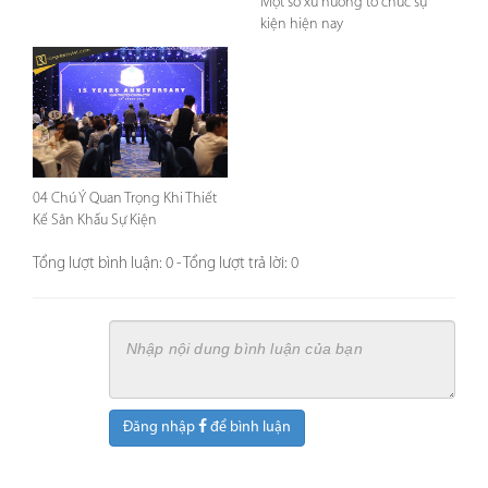
Một số xu hướng tổ chức sự
kiện hiện nay
04 Chú Ý Quan Trọng Khi Thiết
Kế Sân Khấu Sự Kiện
Tổng lượt bình luận: 0 - Tổng lượt trả lời: 0
Đăng nhập
để bình luận