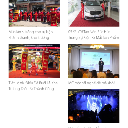
Múa lân sư rồng cho sự kiện
05 Yếu Tố Tạo Nên Sức Hút
khánh thành, khai trương
Trong Sự Kiện Ra Mắt Sản Phẩm
Tiết Lộ Vài Điều Để Buổi Lễ Khai
MC một cái nghề dễ mà khó!!
Trương Diễn Ra Thành Công