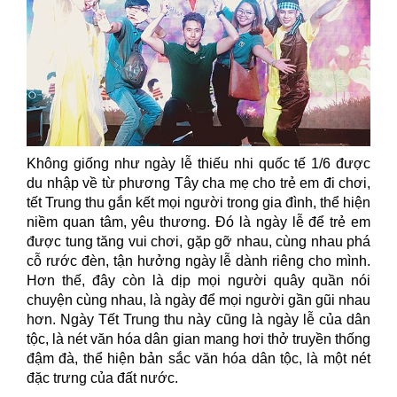
Không giống như ngày lễ thiếu nhi quốc tế 1/6 được
du nhập về từ phương Tây cha mẹ cho trẻ em đi chơi,
tết Trung thu gắn kết mọi người trong gia đình, thể hiện
niềm quan tâm, yêu thương. Đó là ngày lễ để trẻ em
được tung tăng vui chơi, gặp gỡ nhau, cùng nhau phá
cỗ rước đèn, tận hưởng ngày lễ dành riêng cho mình.
Hơn thế, đây còn là dịp mọi người quây quần nói
chuyện cùng nhau, là ngày để mọi người gần gũi nhau
hơn. Ngày Tết Trung thu này cũng là ngày lễ của dân
tộc, là nét văn hóa dân gian mang hơi thở truyền thống
đậm đà, thể hiện bản sắc văn hóa dân tộc, là một nét
đặc trưng của đất nước.